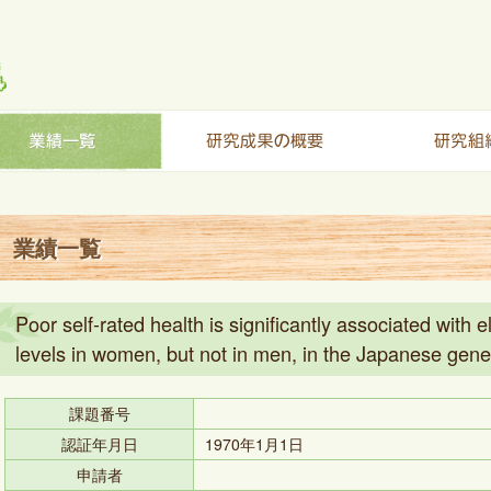
業績一覧
Poor self-rated health is significantly associated with 
levels in women, but not in men, in the Japanese gene
課題番号
認証年月日
1970年1月1日
申請者