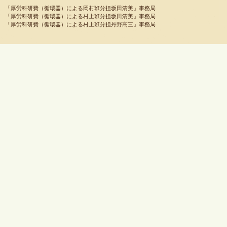
「厚労科研費（循環器）による岡村班分担坂田清美」事務局
「厚労科研費（循環器）による村上班分担坂田清美」事務局
「厚労科研費（循環器）による村上班分担丹野高三」事務局