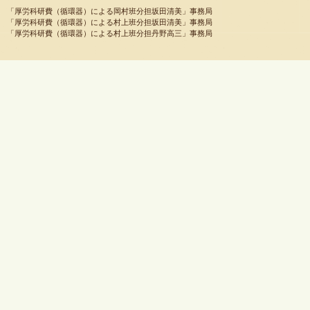
「厚労科研費（循環器）による岡村班分担坂田清美」事務局
「厚労科研費（循環器）による村上班分担坂田清美」事務局
「厚労科研費（循環器）による村上班分担丹野高三」事務局